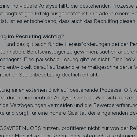
ne individuelle Analyse hilft, die bestehenden Prozesse 
f langfristigen Erfolg ausgerichtet ist. Gerade in einem B
 ist, ist es entscheidend, dass auch das Recruiting diese
ung im Recruiting wichtig?
– und das gilt auch für die Herausforderungen bei der P
ten haben, Berufseinsteiger zu gewinnen, suchen andere 
anagern. Eine pauschale Lösung gibt es nicht. Eine individ
und entwickelt darauf aufbauend eine maßgeschneiderte 
greichen Stellenbesetzung deutlich erhöht.
atung einen externen Blick auf bestehende Prozesse. Oft w
 durch eine neutrale Analyse sichtbar. Wer sich frühzeiti
tige Verzögerungen vermeiden und die Bewerbererfahrung 
e und sorgt für eine höhere Qualität der eingehenden B
ESEN.JOBS nutzen, profitieren nicht nur von der Reic
n der Möglichkeit, ihr Recruiting strategisch zu optimiere