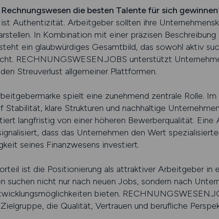
Rechnungswesen die besten Talente für sich gewinnen
st Authentizität. Arbeitgeber sollten ihre Unternehmensk
arstellen. In Kombination mit einer präzisen Beschreibun
teht ein glaubwürdiges Gesamtbild, das sowohl aktiv suc
spricht. RECHNUNGSWESEN.JOBS unterstützt Unternehme
den Streuverlust allgemeiner Plattformen.
eitgebermarke spielt eine zunehmend zentrale Rolle. I
Stabilität, klare Strukturen und nachhaltige Unternehme
tiert langfristig von einer höheren Bewerberqualität. Eine
siert, dass das Unternehmen den Wert spezialisierte
igkeit seines Finanzwesens investiert.
rteil ist die Positionierung als attraktiver Arbeitgeber i
 suchen nicht nur nach neuen Jobs, sondern nach Untern
Entwicklungsmöglichkeiten bieten. RECHNUNGSWESEN.JO
Zielgruppe, die Qualität, Vertrauen und berufliche Perspe