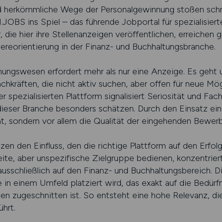
nd herkömmliche Wege der Personalgewinnung stoßen schne
ns Spiel – das führende Jobportal für spezialisierte
ie hier ihre Stellenanzeigen veröffentlichen, erreichen g
riereorientierung in der Finanz- und Buchhaltungsbranche.
nungswesen erfordert mehr als nur eine Anzeige. Es geht 
hkräften, die nicht aktiv suchen, aber offen für neue Mögl
iner spezialisierten Plattform signalisiert Seriosität und 
 dieser Branche besonders schätzen. Durch den Einsatz ei
ht, sondern vor allem die Qualität der eingehenden Bewerb
n den Einfluss, den die richtige Plattform auf den Erfol
ite, aber unspezifische Zielgruppe bedienen, konzentriert
ießlich auf den Finanz- und Buchhaltungsbereich. Dies
e in einem Umfeld platziert wird, das exakt auf die Bedür
 zugeschnitten ist. So entsteht eine hohe Relevanz, die 
hrt.