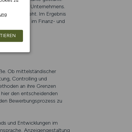
ookies zu.
tives Bild des Unternehmens.
tzung hinausgeht. Im Ergebnis
rung
 für Fachkräfte im Finanz- und
TIEREN
e. Ob mittelständischer
tung, Controlling und
Methoden an ihre Grenzen
n hier den entscheidenden
, den Bewerbungsprozess zu
ds und Entwicklungen im
ansprache, Anzeigengestaltung