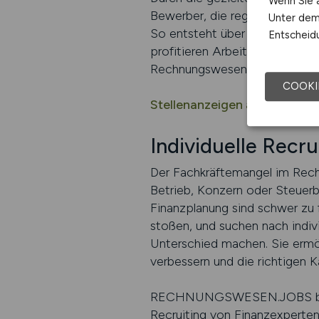
Wenn Sie a
Bewerber, die regelmäßig mit 
Unter dem 
So entsteht über Zeit ein nach
Entscheidu
profitieren Arbeitgeber von ein
Rechnungswesen.
COOKI
Stellenanzeigen auf RECH
Individuelle Recr
Der Fachkräftemangel im Rech
Betrieb, Konzern oder Steuerbe
Finanzplanung sind schwer zu 
stoßen, und suchen nach indiv
Unterschied machen. Sie ermö
verbessern und die richtigen K
RECHNUNGSWESEN.JOBS bietet 
Recruiting von Finanzexperte