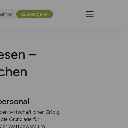
nehmer
Arbeitgeber
esen –
echen
ersonal
den wirtschaftlichen Erfolg
 die Grundlage für
h der Wettbewerb um