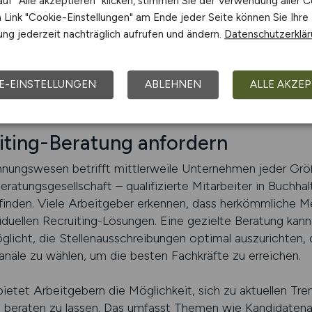
uf "Alle akzeptieren" klicken, stimmen Sie der Verwendung aller C
hochwertigen Anzeigen interagieren, entwickeln ein posi
Link "Cookie-Einstellungen" am Ende jeder Seite können Sie Ihre
haltiger Recruiting-Erfolg, der über die reine Stellenbese
ng jederzeit nachträglich aufrufen und ändern.
Datenschutzerklä
er langfristigen Positionierung als attraktive Anlaufstelle
E-EINSTELLUNGEN
ABLEHNEN
ALLE AKZEP
NUNGSWESEN.JOBS schalten
uiting-Beratung anfordern
nungswesen betrifft mittlerweile Unternehmen jeder Größ
ratungsgesellschaft – qualifizierte Mitarbeiter in Buchhal
finden. Viele Arbeitgeber erkennen, dass herkömmliche 
iduellen Recruiting-Lösungen. Eine gezielte Beratung kan
glicht, die Stellenausschreibungen optimal auszurichten
anäle zu wählen, um die besten Fachkräfte zu erreichen.
Arbeitgebern die Möglichkeit, sich zu aktuellen Tren
n beraten zu lassen. Das umfasst Themen wie Kandidaten