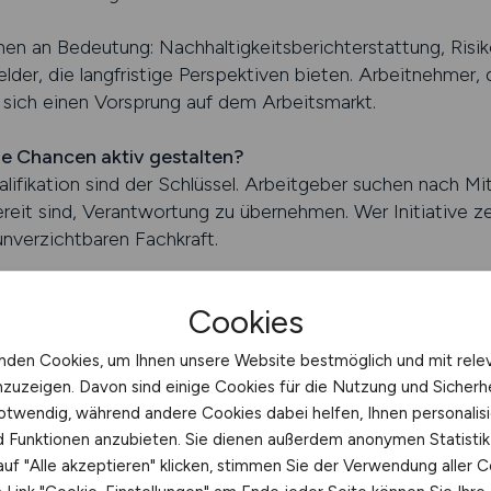
en an Bedeutung: Nachhaltigkeitsberichterstattung, Ris
lder, die langfristige Perspektiven bieten. Arbeitnehmer, d
sich einen Vorsprung auf dem Arbeitsmarkt.
e Chancen aktiv gestalten?
lifikation sind der Schlüssel. Arbeitgeber suchen nach Mit
ereit sind, Verantwortung zu übernehmen. Wer Initiative z
unverzichtbaren Fachkraft.
 kleinere und mittelständische Unternehmen. Dort sind Au
Cookies
 vielseitige Einblicke ermöglicht. Die beste Jobbörse fü
und welche Arbeitgeber auf engagierte Fachkräfte warte
nden Cookies, um Ihnen unsere Website bestmöglich und mit rele
nzuzeigen. Davon sind einige Cookies für die Nutzung und Sicherh
NUNGSWESEN.JOBS finden
otwendig, während andere Cookies dabei helfen, Ihnen personalisi
nd Funktionen anzubieten. Sie dienen außerdem anonymen Statisti
JOBS Jobfinder für Aufsteige
uf "Alle akzeptieren" klicken, stimmen Sie der Verwendung aller C