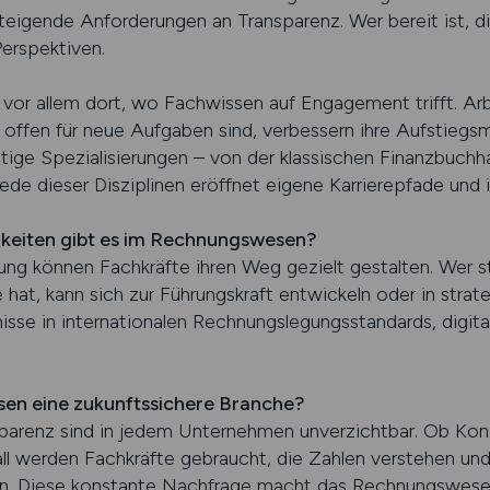
steigende Anforderungen an Transparenz. Wer bereit ist, d
Perspektiven.
vor allem dort, wo Fachwissen auf Engagement trifft. Arb
d offen für neue Aufgaben sind, verbessern ihre Aufstiegs
ige Spezialisierungen – von der klassischen Finanzbuchha
de dieser Disziplinen eröffnet eigene Karrierepfade und i
keiten gibt es im Rechnungswesen?
ng können Fachkräfte ihren Weg gezielt gestalten. Wer str
 hat, kann sich zur Führungskraft entwickeln oder in strat
isse in internationalen Rechnungslegungsstandards, digit
en eine zukunftssichere Branche?
nsparenz sind in jedem Unternehmen unverzichtbar. Ob Kon
ll werden Fachkräfte gebraucht, die Zahlen verstehen und
n. Diese konstante Nachfrage macht das Rechnungswesen