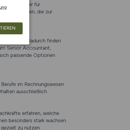
ierte Jobfinder für
rung
e nach Stellen, die zur
TIEREN
und Standort. Dadurch finden
zum Senior Accountant,
n sich passende Optionen
uf Berufe im Rechnungswesen.
halten ausschließlich
Fachkräfte erfahren, welche
hen besonders stark wachsen.
gezielt zu nutzen.