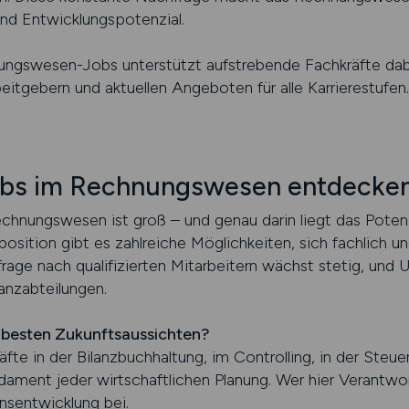
und Entwicklungspotenzial.
ungswesen-Jobs unterstützt aufstrebende Fachkräfte dab
itgebern und aktuellen Angeboten für alle Karrierestufen.
obs im Rechnungswesen entdecke
chnungswesen ist groß – und genau darin liegt das Potenz
osition gibt es zahlreiche Möglichkeiten, sich fachlich u
rage nach qualifizierten Mitarbeitern wächst stetig, und
nanzabteilungen.
e besten Zukunftsaussichten?
fte in der Bilanzbuchhaltung, im Controlling, in der Steu
dament jeder wirtschaftlichen Planung. Wer hier Verantwo
sentwicklung bei.