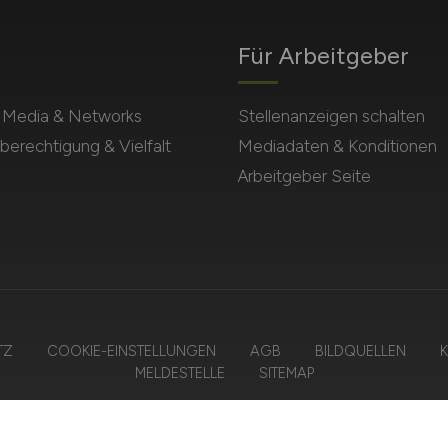
Für Arbeitgeber
l Media & Networks
Stellenanzeigen schalten
berechtigung & Vielfalt
Mediadaten & Konditionen
Arbeitgeber Seite
TZ
COOKIE-EINSTELLUNGEN
AGB
BILDQUELLEN
K
MELDESTELLE
SITEMAP
RECHNUNGSWESEN.JOBS – ZIEGELER MEDIEN GMBH • Alle Rechte vorb