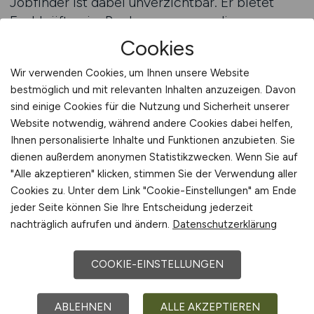
Jobfinder ist dabei unverzichtbar. Er bietet
Fachkräften im Rechnungswesen die
Möglichkeit, ihre Suche nach individuellen
Cookies
Kriterien zu gestalten, sei es nach Position,
Wir verwenden Cookies, um Ihnen unsere Website
Branche, Gehalt oder Arbeitsort. So lässt sich
bestmöglich und mit relevanten Inhalten anzuzeigen. Davon
gezielt herausfinden, wo die besten Chancen
sind einige Cookies für die Nutzung und Sicherheit unserer
für die persönliche Weiterentwicklung liegen.
Website notwendig, während andere Cookies dabei helfen,
Der Jobfinder bündelt aktuelle Stellenangebote,
Ihnen personalisierte Inhalte und Funktionen anzubieten. Sie
die sowohl fachliche als auch hierarchische
dienen außerdem anonymen Statistikzwecken. Wenn Sie auf
Entwicklung ermöglichen, und verschafft einen
"Alle akzeptieren" klicken, stimmen Sie der Verwendung aller
klaren Überblick über den Arbeitsmarkt. Damit
Cookies zu. Unter dem Link "Cookie-Einstellungen" am Ende
jeder Seite können Sie Ihre Entscheidung jederzeit
wird er zu einem zentralen Instrument, um
nachträglich aufrufen und ändern.
Datenschutzerklärung
Karriereziele nicht nur zu planen, sondern
konkret umzusetzen.
COOKIE-EINSTELLUNGEN
Ein großer Vorteil liegt in der Effizienz und
Transparenz solcher Tools. Fachkräfte können
ABLEHNEN
ALLE AKZEPTIEREN