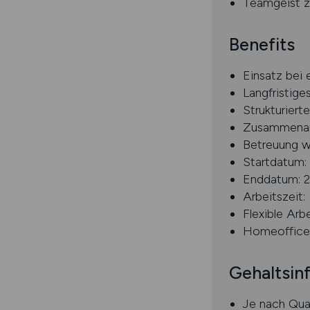
Teamgeist ze
Benefits
Einsatz bei
Langfristiges
Strukturiert
Zusammenarb
Betreuung w
Startdatum:
Enddatum: 2
Arbeitszeit
Flexible Arb
Homeoffice
Gehaltsin
Je nach Qua