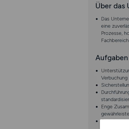
Über das
Das Unterneh
eine zuverlä
Prozesse, h
Fachbereich
Aufgaben
Unterstützu
Verbuchung 
Sicherstellu
Durchführun
standardisie
Enge Zusamm
gewährleist
Funktion als
wiederkehre