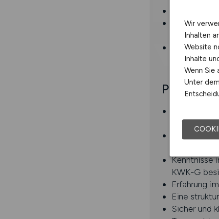
Unterstützun
Mitwirkung 
Wir verwe
Weiterentwi
Inhalten a
Teilnahme a
Website n
Inhalte u
Debitorenbu
Wenn Sie a
Unter dem 
Profil
Entscheidu
Über eine a
Industriekau
COOKI
Idealerweise
finanzwirtsc
Kenntnisse 
KWK-G besi
Erfahrung i
Eine struktu
Sicher und k