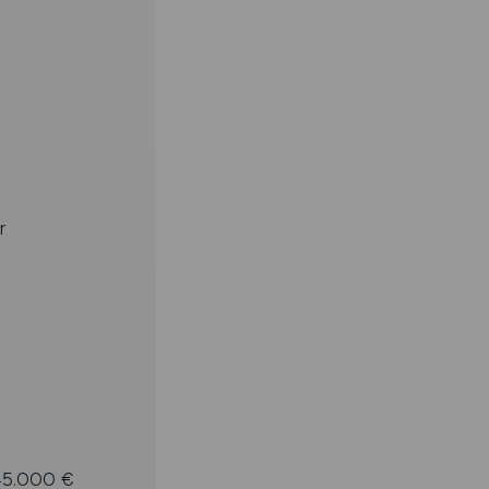
r
 45.000 €