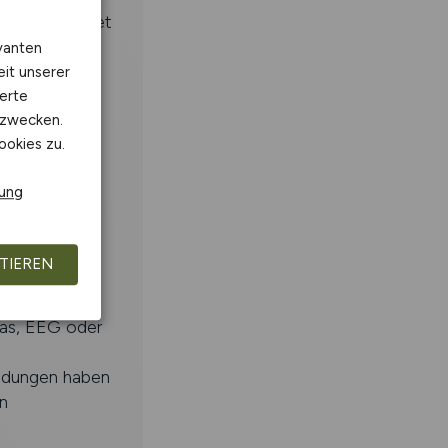
 im Sachgebiet
g bei deren
vanten
eit unserer
 im Bereich
erte
kzwecken.
ookies zu.
rung
z.B.
TIEREN
Gas, EEG oder
ndungen haben
n