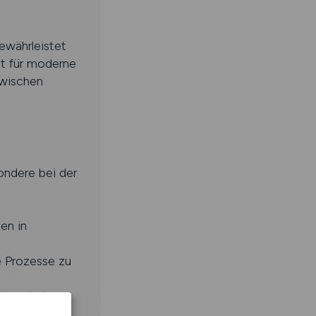
ewährleistet
ht für moderne
zwischen
ondere bei der
en in
 Prozesse zu
rtner bei