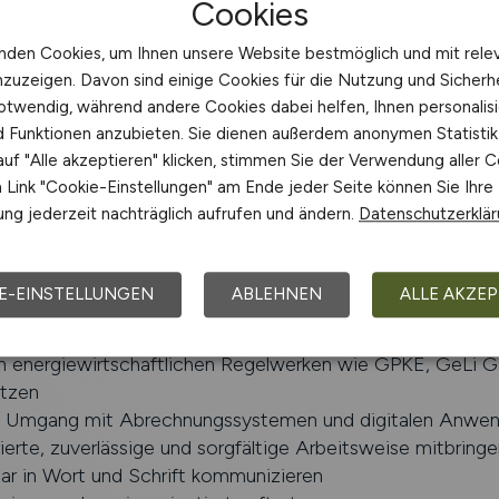
Cookies
g bei der telefonischen und schriftlichen Korrespondenz
bei der Analyse bestehender Prozesse sowie Unterstützun
nden Cookies, um Ihnen unsere Website bestmöglich und mit rele
cklung
nzuzeigen. Davon sind einige Cookies für die Nutzung und Sicherh
n Schulungen und kontinuierlicher Aufbau von Fachwissen
otwendig, während andere Cookies dabei helfen, Ihnen personalisi
nd Funktionen anzubieten. Sie dienen außerdem anonymen Statisti
chhaltung
uf "Alle akzeptieren" klicken, stimmen Sie der Verwendung aller C
Link "Cookie-Einstellungen" am Ende jeder Seite können Sie Ihre
ng jederzeit nachträglich aufrufen und ändern.
Datenschutzerklä
bgeschlossene kaufmännische Berufsausbildung verfügen (
fmann oder vergleichbar)
E-EINSTELLUNGEN
ABLEHNEN
ALLE AKZEP
 erste praktische Erfahrung in einem vergleichbaren
haftlichen Umfeld mitbringen
in energiewirtschaftlichen Regelwerken wie GPKE, GeLi 
tzen
m Umgang mit Abrechnungssystemen und digitalen Anwe
rierte, zuverlässige und sorgfältige Arbeitsweise mitbringe
lar in Wort und Schrift kommunizieren