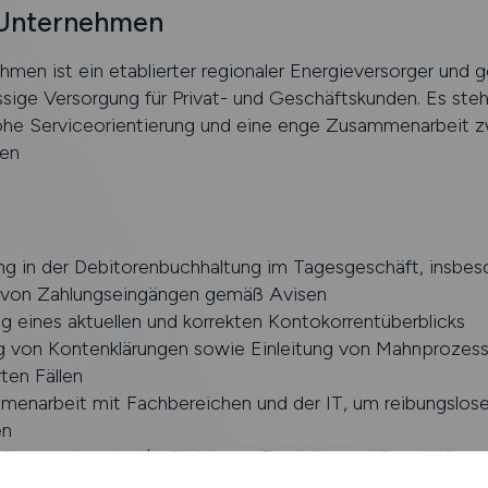
 Unternehmen
men ist ein etablierter regionaler Energieversorger und g
ssige Versorgung für Privat- und Geschäftskunden. Es ste
ohe Serviceorientierung und eine enge Zusammenarbeit 
en
ng in der Debitorenbuchhaltung im Tagesgeschäft, insbes
von Zahlungseingängen gemäß Avisen
ng eines aktuellen und korrekten Kontokorrentüberblicks
g von Kontenklärungen sowie Einleitung von Mahnprozess
rten Fällen
enarbeit mit Fachbereichen und der IT, um reibungslose
en
 Ansprechpartner/in für interne Bereiche und Geschäftspa
nden Fragestellungen