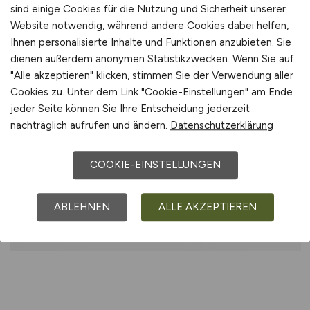
Lohnsteuer- und
sind einige Cookies für die Nutzung und Sicherheit unserer
Sozialversicherungsrecht
Website notwendig, während andere Cookies dabei helfen,
Erfahrung mit SAP von Vorteil, aber kein
Ihnen personalisierte Inhalte und Funktionen anzubieten. Sie
Muss
dienen außerdem anonymen Statistikzwecken. Wenn Sie auf
Strukturierte, zuverlässige und
"Alle akzeptieren" klicken, stimmen Sie der Verwendung aller
selbstständige Arbeitsweise
Cookies zu. Unter dem Link "Cookie-Einstellungen" am Ende
jeder Seite können Sie Ihre Entscheidung jederzeit
Sehr gute Deutschkenntnisse
nachträglich aufrufen und ändern.
Datenschutzerklärung
Benefits
COOKIE-EINSTELLUNGEN
30 Tage Urlaub
Arbeitszeitkonto
ABLEHNEN
ALLE AKZEPTIEREN
Unterstützung beim Job Ticket