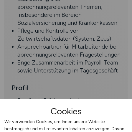
abrechnungsrelevanten Themen,
insbesondere im Bereich
Sozialversicherung und Krankenkassen
Pflege und Kontrolle von
Zeitwirtschaftsdaten (System: Zeus)
Ansprechpartner für Mitarbeitende bei
abrechnungsrelevanten Fragestellungen
Enge Zusammenarbeit im Payroll-Team
sowie Unterstützung im Tagesgeschäft
Profil
Fundierte Erfahrung in der
Entgeltabrechnung zwingend
Cookies
erforderlich
Wir verwenden Cookies, um Ihnen unsere Website
Fundierte Kenntnisse im Bereich
bestmöglich und mit relevanten Inhalten anzuzeigen. Davon