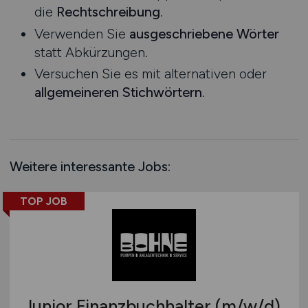
die
Rechtschreibung
.
Rheinland-Pfalz
Verwenden Sie
ausgeschriebene Wörter
Saarland
statt Abkürzungen.
Sachsen
Versuchen Sie es mit alternativen oder
Sachsen-Anhalt
allgemeineren Stichwörtern
.
Schleswig-Holstein
Thüringen
Deutschlandweit
Österreich
Weitere interessante Jobs:
Schweiz
Europa
TOP JOB
International
Junior Finanzbuchhalter
(m/w/d)