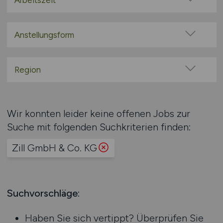
Arbeitszeit
100% Remote
Vollzeit
Überwiegend Remote (>50%)
Teilzeit
Anstellungsform
Remote aus dem Ausland möglich
Festanstellung
befristete Anstellung
Region
Leitung / Führung
Baden-Württemberg
Geschäftsleitung / Vorstand
Bayern
Wir konnten leider keine offenen Jobs zur
Projektarbeit / Freelancer
Berlin
Suche mit folgenden Suchkriterien finden:
Arbeitnehmerüberlassung
Brandenburg
geringfügige Beschäftigung / Minijob
Zill GmbH & Co. KG
Bremen
Berufseinstieg / Trainee
Hamburg
Bachelor-/ Master-/ Diplom-Arbeit
Hessen
Studentenjobs / Werkstudenten
Mecklenburg-Vorpommern
Suchvorschläge:
Ausbildung / Studium
Niedersachsen
Praktikum
Haben Sie sich vertippt? Überprüfen Sie
Nordrhein-Westfalen