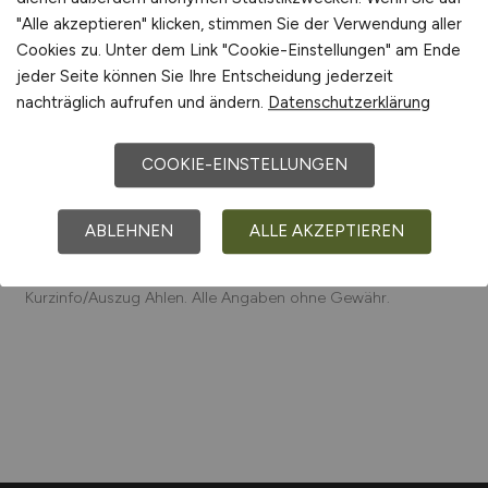
Westfälische Rohrwerke GmbH, LR Health & Beauty
"Alle akzeptieren" klicken, stimmen Sie der Verwendung aller
Systems GmbH
Cookies zu. Unter dem Link "Cookie-Einstellungen" am Ende
Einfach online aktuelle Stellenangebote in
Ahlen
und
jeder Seite können Sie Ihre Entscheidung jederzeit
Umgebung suchen. Informieren Sie sich auf unserem
nachträglich aufrufen und ändern.
Datenschutzerklärung
Stellenmarkt über Jobangebote und
Karriereperspektiven in
Ahlen
.
COOKIE-EINSTELLUNGEN
Machen Sie den nächsten Schritt auf der
ABLEHNEN
ALLE AKZEPTIEREN
Karriereleiter – auf unsere Jobbörse finden Sie ihren
neuen Traumjob.
Kurzinfo/Auszug Ahlen. Alle Angaben ohne Gewähr.