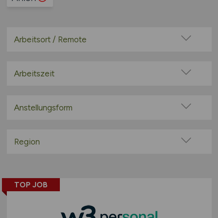
Arbeitsort / Remote
Vor Ort (kein Home-Office)
Home-Office möglich / Hybrid
Arbeitszeit
100% Remote
Vollzeit
Überwiegend Remote (>50%)
Teilzeit
Anstellungsform
Remote aus dem Ausland möglich
Festanstellung
befristete Anstellung
Region
Leitung / Führung
Baden-Württemberg
Geschäftsleitung / Vorstand
Bayern
Projektarbeit / Freelancer
TOP JOB
Berlin
Arbeitnehmerüberlassung
Brandenburg
geringfügige Beschäftigung / Minijob
Bremen