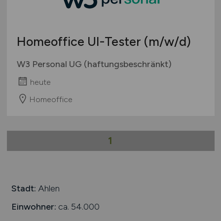
Berufseinstieg / Trainee
Hamburg
Bachelor-/ Master-/ Diplom-Arbeit
Hessen
Studentenjobs / Werkstudenten
Homeoffice UI-Tester
(m/w/d)
Mecklenburg-Vorpommern
Ausbildung / Studium
Niedersachsen
W3 Personal UG (haftungsbeschränkt)
Praktikum
Nordrhein-Westfalen
heute
Rheinland-Pfalz
Homeoffice
Saarland
Sachsen
Sachsen-Anhalt
1
Schleswig-Holstein
Thüringen
Deutschlandweit
Österreich
Stadt:
Ahlen
Schweiz
Einwohner:
ca. 54.000
Europa