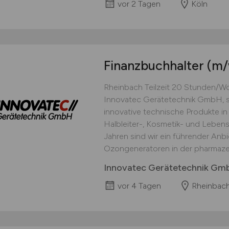
vor 2 Tagen
Köln
Finanzbuchhalter
(m/
Rheinbach Teilzeit 20 Stunden/Woc
Innovatec Gerätetechnik GmbH, si
innovative technische Produkte in
Halbleiter-, Kosmetik- und Lebensm
Jahren sind wir ein führender Anbie
Ozongeneratoren in der pharmazeu
Innovatec Gerätetechnik Gm
vor 4 Tagen
Rheinbac