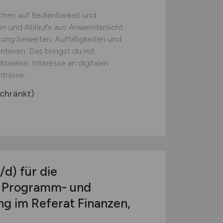
chen auf Bedienbarkeit und
onen und Abläufe aus Anwendersicht
ung bewerten; Auffälligkeiten und
ieren. Das bringst du mit:
tsweise; Interesse an digitalen
nisse...
chränkt)
/d)
für die
e Programm- und
 im Referat Finanzen,