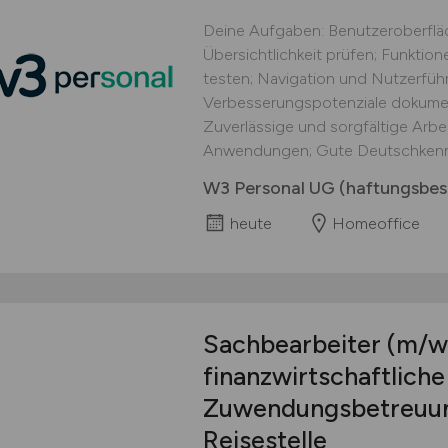
Deine Aufgaben: Benutzeroberflä
Übersichtlichkeit prüfen; Funkti
testen; Navigation und Nutzerführ
Verbesserungspotenziale dokument
Zuverlässige und sorgfältige Arbei
Anwendungen; Gute Deutschkennt
W3 Personal UG (haftungsbes
heute
Homeoffice
Sachbearbeiter
(m/w
finanzwirtschaftlich
Zuwendungsbetreuung
Reisestelle