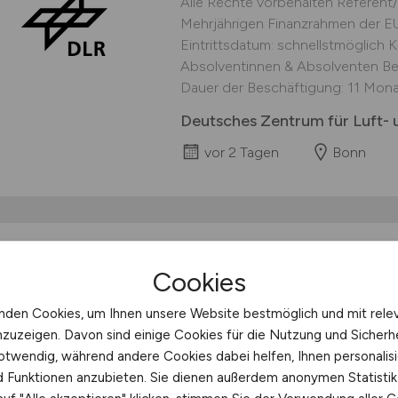
Alle Rechte vorbehalten Referent/
Mehrjährigen Finanzrahmen der EU
Eintrittsdatum: schnellstmöglich K
Absolventinnen & Absolventen Besc
Dauer der Beschäftigung: 11 Monat
Deutsches Zentrum für Luft- 
vor 2 Tagen
Bonn
Payroll Expert:in
(m/
Cookies
Payroll Expert:in (m/w/d) Lohn
nden Cookies, um Ihnen unsere Website bestmöglich und mit rele
CO.KG Direkte Anstellung (mit Be
nzuzeigen. Davon sind einige Cookies für die Nutzung und Sicherh
Payroll Expert:in (m/w/d) Lohn & 
otwendig, während andere Cookies dabei helfen, Ihnen personalisi
zählt Sie verstehen Payroll als Sc
nd Funktionen anzubieten. Sie dienen außerdem anonymen Statisti
Arbeitsweise ist geprägt von Sorg