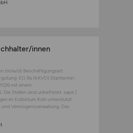
mbH
chhalter/innen
n (m/w/d) Beschäftigungsart:
ergütung: EG 9a (KAVO) Starttermin:
.2026 mit einem
ie Stellen sind unbefristet. sape |
en im Erzbistum Köln unterstützt
- und Vermögensverwaltung. Das
t