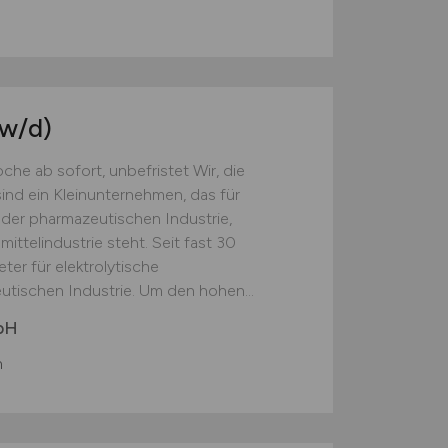
w/d)
he ab sofort, unbefristet Wir, die
nd ein Kleinunternehmen, das für
 der pharmazeutischen Industrie,
ittelindustrie steht. Seit fast 30
ter für elektrolytische
tischen Industrie. Um den hohen...
bH
h