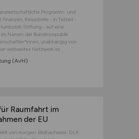
nanzwirtschaftliche Programm- und
nanzen, Reisestelle - in Teilzeit -
umboldt-Stiftung - auf eine
n im Namen der Bundesrepublik
nschaftler*innen, unabhängig von
er weltweites Netzwerk ist...
tung (AvH)
für Raumfahrt im
rahmen der EU
 Welt von morgen. Bildnachweis: DLR