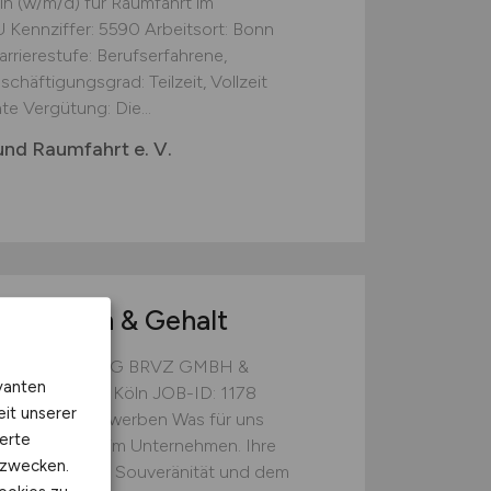
in (w/m/d) für Raumfahrt im
 Kennziffer: 5590 Arbeitsort: Bonn
arrierestufe: Berufserfahrene,
häftigungsgrad: Teilzeit, Vollzeit
e Vergütung: Die...
und Raumfahrt e. V.
w/d)
Lohn & Gehalt
 & Gehalt STRABAG BRVZ GMBH &
vanten
rufserfahrung) Köln JOB-ID: 1178
eit unserer
Gehalt Jetzt bewerben Was für uns
erte
hlüsselfunktion im Unternehmen. Ihre
kzwecken.
falt, fachlicher Souveränität und dem