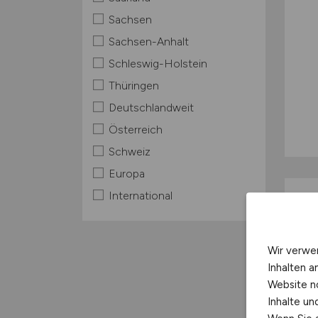
Sachsen
Sachsen-Anhalt
Schleswig-Holstein
Thüringen
Deutschlandweit
Österreich
Schweiz
Europa
International
Wir verwe
Inhalten a
Website n
Inhalte u