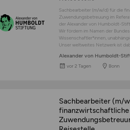
Sachbearbeiter (m/w/d) für die fi
Zuwendungsbetreuung im Referat 
der Alexander von Humboldt-Stift
Wir fördern im Namen der Bundes
Wissenschaftler*innen, unabhängig
Unser weltweites Netzwerk ist dabe
Alexander von Humboldt-Stif
vor 2 Tagen
Bonn
Sachbearbeiter
(m/w
finanzwirtschaftlich
Zuwendungsbetreuung
Reisestelle