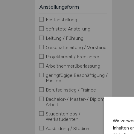
Anstellungsform
Festanstellung
befristete Anstellung
Leitung / Führung
Geschäftsleitung / Vorstand
Projektarbeit / Freelancer
Arbeitnehmerüberlassung
geringfügige Beschäftigung /
Minijob
Berufseinstieg / Trainee
Bachelor-/ Master-/ Diplom-
Arbeit
Studentenjobs /
Werkstudenten
Wir verwe
Inhalten a
Ausbildung / Studium