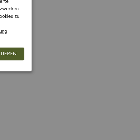
erte
kzwecken.
ookies zu.
rung
TIEREN