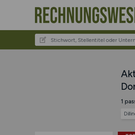
Akt
Do
1 pas
Dill