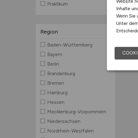
Website n
Praktikum
Inhalte u
Wenn Sie a
Unter dem 
Entscheidu
Region
Baden-Württemberg
COOKI
Bayern
Berlin
Brandenburg
Bremen
Hamburg
Hessen
Mecklenburg-Vorpommern
Niedersachsen
Nordrhein-Westfalen