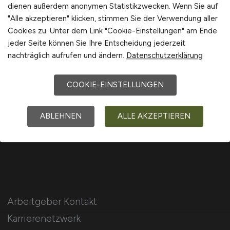
dienen außerdem anonymen Statistikzwecken. Wenn Sie auf
International
"Alle akzeptieren" klicken, stimmen Sie der Verwendung aller
Cookies zu. Unter dem Link "Cookie-Einstellungen" am Ende
jeder Seite können Sie Ihre Entscheidung jederzeit
nachträglich aufrufen und ändern.
Datenschutzerklärung
Für Arbeitnehmer
COOKIE-EINSTELLUNGEN
Rechnungswesen Jobs suchen
Jobfinder
ABLEHNEN
ALLE AKZEPTIEREN
Arbeitnehmer Registrierung
Arbeitgeber Kontakt
Karrierenetzwerk