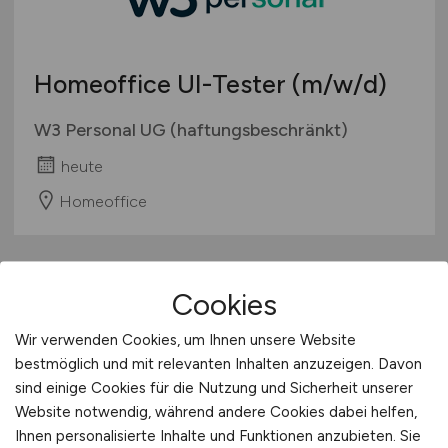
Berufseinstieg / Trainee
Hamburg
Bachelor-/ Master-/ Diplom-Arbeit
Hessen
Studentenjobs / Werkstudenten
Homeoffice UI-Tester
(m/w/d)
Mecklenburg-Vorpommern
Ausbildung / Studium
Niedersachsen
W3 Personal UG (haftungsbeschränkt)
Praktikum
Nordrhein-Westfalen
heute
Rheinland-Pfalz
Homeoffice
Saarland
Sachsen
Sachsen-Anhalt
1
Schleswig-Holstein
Cookies
Thüringen
Wir verwenden Cookies, um Ihnen unsere Website
Deutschlandweit
bestmöglich und mit relevanten Inhalten anzuzeigen. Davon
Österreich
sind einige Cookies für die Nutzung und Sicherheit unserer
Schweiz
Website notwendig, während andere Cookies dabei helfen,
Europa
Ihnen personalisierte Inhalte und Funktionen anzubieten. Sie