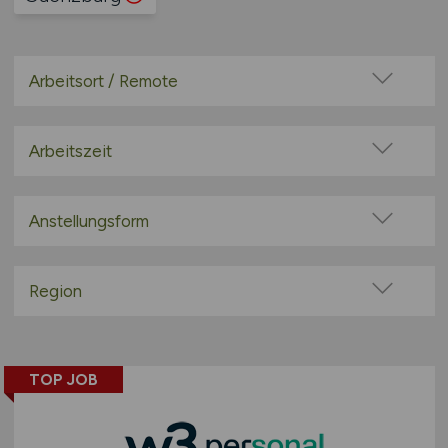
Arbeitsort / Remote
Vor Ort (kein Home-Office)
Home-Office möglich / Hybrid
Arbeitszeit
100% Remote
Vollzeit
Überwiegend Remote (>50%)
Teilzeit
Anstellungsform
Remote aus dem Ausland möglich
Festanstellung
befristete Anstellung
Region
Leitung / Führung
Baden-Württemberg
Geschäftsleitung / Vorstand
Bayern
Projektarbeit / Freelancer
TOP JOB
Berlin
Arbeitnehmerüberlassung
Brandenburg
geringfügige Beschäftigung / Minijob
Bremen