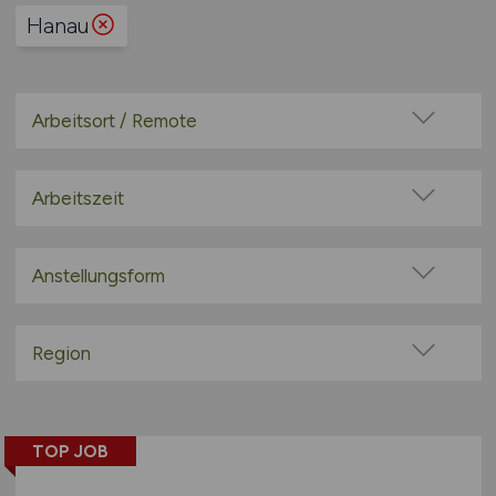
Hanau
Arbeitsort / Remote
Vor Ort (kein Home-Office)
Home-Office möglich / Hybrid
Arbeitszeit
100% Remote
Vollzeit
Überwiegend Remote (>50%)
Teilzeit
Anstellungsform
Remote aus dem Ausland möglich
Festanstellung
befristete Anstellung
Region
Leitung / Führung
Baden-Württemberg
Geschäftsleitung / Vorstand
Bayern
Projektarbeit / Freelancer
TOP JOB
Berlin
Arbeitnehmerüberlassung
Brandenburg