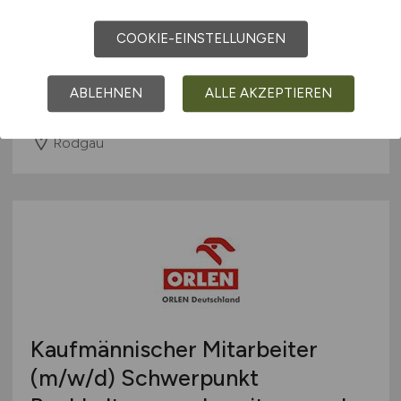
Buchhalter
(m/w/d)
COOKIE-EINSTELLUNGEN
CONREC Gesellschaft für Container-,
Recycling- und Umweltdienste mbH
ABLEHNEN
ALLE AKZEPTIEREN
vor 4 Tagen
Rodgau
Kaufmännischer Mitarbeiter
(m/w/d)
Schwerpunkt