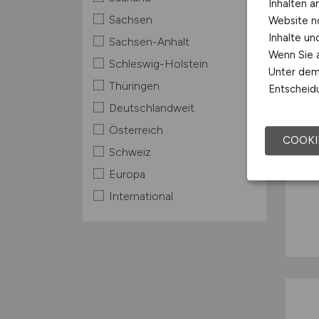
Inhalten a
Sachsen
Website n
Inhalte u
Sachsen-Anhalt
Wenn Sie a
Schleswig-Holstein
Unter dem 
Thüringen
Entscheidu
Deutschlandweit
Österreich
COOKI
Schweiz
Europa
International