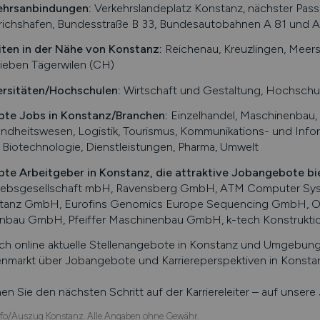
ehrsanbindungen:
Verkehrslandeplatz Konstanz, nächster Passa
richshafen, Bundesstraße B 33, Bundesautobahnen A 81 und A
iten in der Nähe von
Konstanz
:
Reichenau, Kreuzlingen, Meer
ieben Tägerwilen (CH)
ersitäten/Hochschulen:
Wirtschaft und Gestaltung, Hochschul
bte Jobs in
Konstanz
/Branchen
:
Einzelhandel, Maschinenbau, 
dheitswesen, Logistik, Tourismus, Kommunikations- und Infor
 Biotechnologie, Dienstleistungen, Pharma, Umwelt
bte Arbeitgeber in
Konstanz
, die attraktive Jobangebote bi
riebsgesellschaft mbH, Ravensberg GmbH, ATM Computer Sys
tanz GmbH, Eurofins Genomics Europe Sequencing GmbH, Ora
enbau GmbH, Pfeiffer Maschinenbau GmbH, k-tech Konstrukt
ch online aktuelle Stellenangebote in
Konstanz
und Umgebung s
enmarkt über Jobangebote und Karriereperspektiven in
Konsta
n Sie den nächsten Schritt auf der Karriereleiter – auf unser
fo/Auszug Konstanz. Alle Angaben ohne Gewähr.