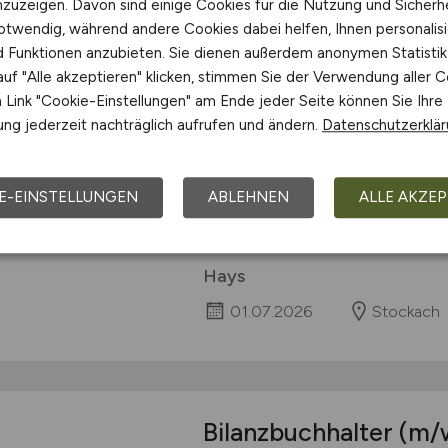
nzuzeigen. Davon sind einige Cookies für die Nutzung und Sicherh
otwendig, während andere Cookies dabei helfen, Ihnen personalisi
nd Funktionen anzubieten. Sie dienen außerdem anonymen Statisti
Leiter Rechnungswes
uf "Alle akzeptieren" klicken, stimmen Sie der Verwendung aller C
Perspektive
(m/w/d)
Link "Cookie-Einstellungen" am Ende jeder Seite können Sie Ihre
ng jederzeit nachträglich aufrufen und ändern.
Datenschutzerklä
Über das Unternehmen Innovative
Verstärkung einen Leiter Rechnun
Perspektive sich zur Kaufm. Leitu
E-EINSTELLUNGEN
ABLEHNEN
ALLE AKZEP
Augenhöhe, vertrauliche Zusammen
Weiterentwicklung mit individuellen.
Hays
01.07.2026
Stockach
Bilanzbuchhalter
(m/