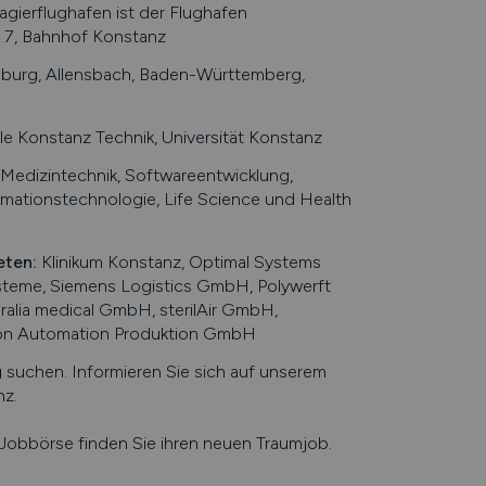
gierflughafen ist der Flughafen
 7, Bahnhof Konstanz
sburg, Allensbach, Baden-Württemberg,
e Konstanz Technik, Universität Konstanz
Medizintechnik, Softwareentwicklung,
mationstechnologie, Life Science und Health
eten
:
Klinikum Konstanz, Optimal Systems
teme, Siemens Logistics GmbH, Polywerft
lia medical GmbH, sterilAir GmbH,
ion Automation Produktion GmbH
uchen. Informieren Sie sich auf unserem
nz
.
e Jobbörse finden Sie ihren neuen Traumjob.