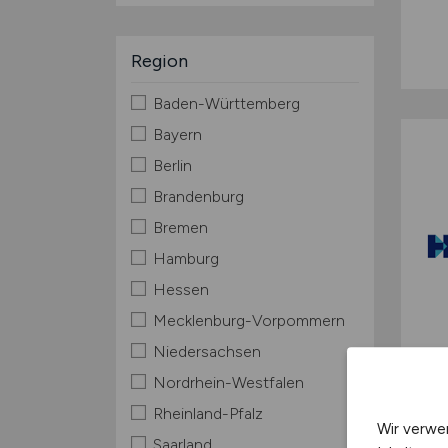
Region
Baden-Württemberg
Bayern
Berlin
Brandenburg
Bremen
Hamburg
Hessen
Mecklenburg-Vorpommern
Niedersachsen
Nordrhein-Westfalen
Rheinland-Pfalz
Wir verwe
Saarland