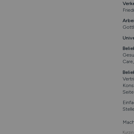
Verk
Fried
Arbe
Gottl
Univ
Belie
Gesun
Care,
Belie
Vert
Kons
Seit
Einfa
Stell
Mache
Kurzin