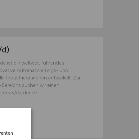
/d)
 ist ein weltweit führendes
ovative Automatisierungs- und
e Industriebranchen entwickelt. Zur
Bereichs suchen wir einen
t (m/w/d), der die
n
vanten