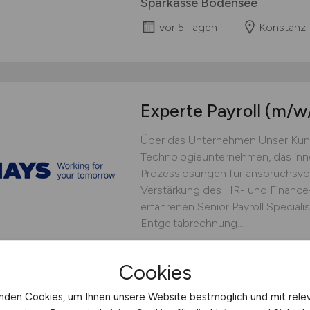
Sparkasse Bodensee
vor 5 Tagen
Konstanz
Experte Payroll
(m/w
Über das Unternehmen Unser Kunde
Technologieunternehmen, das inn
Prozesslösungen für anspruchsvoll
Verstärkung des HR- und Finance-
erfahrenen Senior Payroll Specialis
Entgeltabrechnung...
Hays
Cookies
08.07.2026
Steißlinge
nden Cookies, um Ihnen unsere Website bestmöglich und mit rele