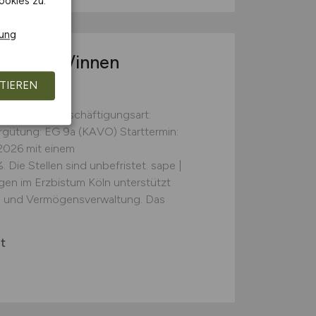
ookies zu.
rung
chhalter/innen
TIEREN
n (m/w/d) Beschäftigungsart:
ergütung: EG 9a (KAVO) Starttermin:
.2026 mit einem
ie Stellen sind unbefristet. sape |
en im Erzbistum Köln unterstützt
- und Vermögensverwaltung. Das
t