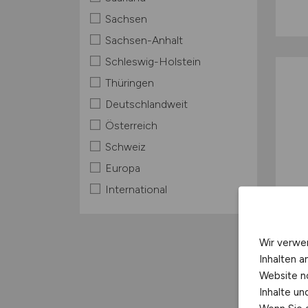
Sachsen
Sachsen-Anhalt
Schleswig-Holstein
Thüringen
Deutschlandweit
Österreich
Schweiz
Europa
International
Wir verwe
Inhalten a
Website n
Inhalte u