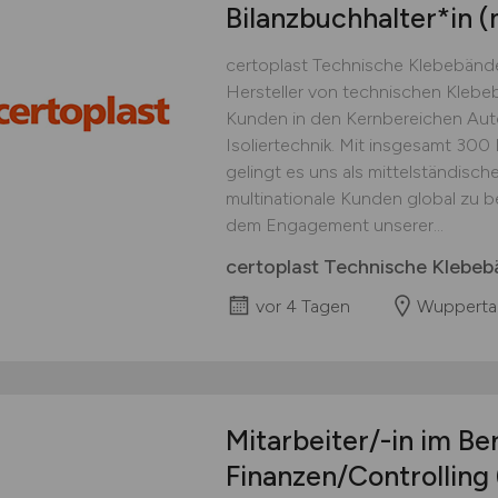
Bilanzbuchhalter*in
(
certoplast Technische Klebebände
Hersteller von technischen Klebe
Kunden in den Kernbereichen Auto
Isoliertechnik. Mit insgesamt 300 
gelingt es uns als mittelständisc
multinationale Kunden global zu b
dem Engagement unserer...
certoplast Technische Kleb
vor 4 Tagen
Wupperta
Mitarbeiter/-in im Be
Finanzen/Controlling