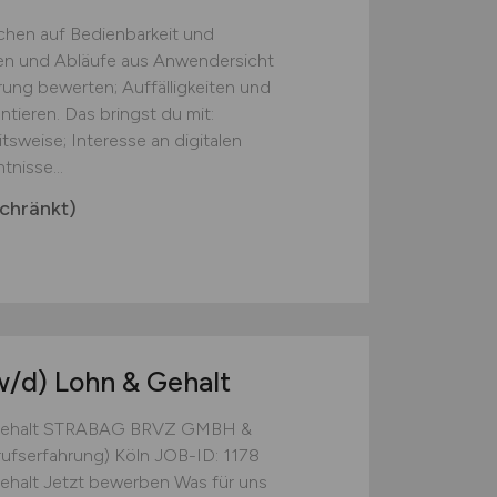
chen auf Bedienbarkeit und
onen und Abläufe aus Anwendersicht
ung bewerten; Auffälligkeiten und
ieren. Das bringst du mit:
tsweise; Interesse an digitalen
nisse...
chränkt)
w/d)
Lohn & Gehalt
 & Gehalt STRABAG BRVZ GMBH &
rufserfahrung) Köln JOB-ID: 1178
Gehalt Jetzt bewerben Was für uns