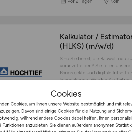
vor 2 Tagen
Köln
Kalkulator / Estimat
(HLKS)
(m/w/d)
Sind Sie bereit, die Bauwelt neu 
voranzutreiben? Sie teilen unsere 
Bauprojekte und digitale Infrastr
kennenlernen! Werden Sie Teil unse
die digitale Zukunft schaffen! In 
Cookies
Innovation und Fortschritt suchen
Building...
nden Cookies, um Ihnen unsere Website bestmöglich und mit rele
nzuzeigen. Davon sind einige Cookies für die Nutzung und Sicherh
HOCHTIEF Infrastructure G
otwendig, während andere Cookies dabei helfen, Ihnen personalisi
vor 2 Tagen
Düsseldor
nd Funktionen anzubieten. Sie dienen außerdem anonymen Statisti