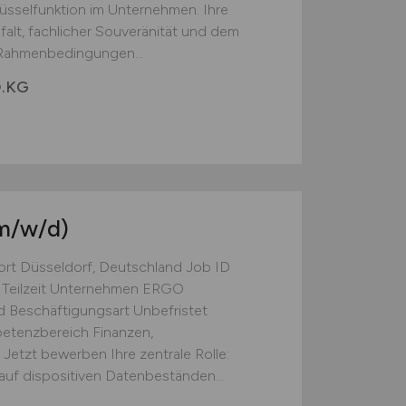
hlüsselfunktion im Unternehmen. Ihre
falt, fachlicher Souveränität und dem
Rahmenbedingungen...
.KG
m/w/d)
dort Düsseldorf, Deutschland Job ID
 Teilzeit Unternehmen ERGO
 Beschäftigungsart Unbefristet
petenzbereich Finanzen,
etzt bewerben Ihre zentrale Rolle:
uf dispositiven Datenbeständen...