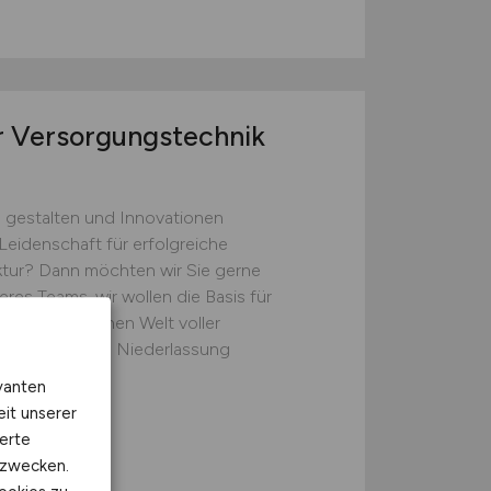
or Versorgungstechnik
zu gestalten und Innovationen
Leidenschaft für erfolgreiche
uktur? Dann möchten wir Sie gerne
res Teams, wir wollen die Basis für
einer dynamischen Welt voller
 wir für unsere Niederlassung
vanten
eit unserer
mbH
erte
f
kzwecken.