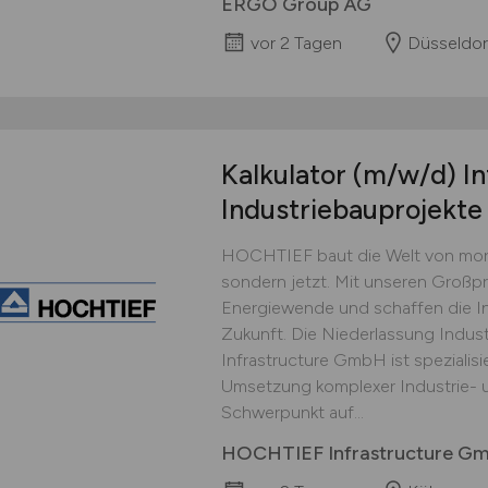
ERGO Group AG
vor 2 Tagen
Düsseldor
Kalkulator
(m/w/d)
In
Industriebauprojekte
HOCHTIEF baut die Welt von morg
sondern jetzt. Mit unseren Großpro
Energiewende und schaffen die Inf
Zukunft. Die Niederlassung Indus
Infrastructure GmbH ist spezialisi
Umsetzung komplexer Industrie- u
Schwerpunkt auf...
HOCHTIEF Infrastructure G