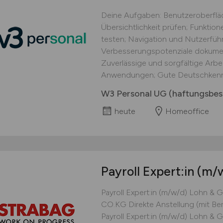
Deine Aufgaben: Benutzeroberflä
Übersichtlichkeit prüfen; Funkti
testen; Navigation und Nutzerführ
Verbesserungspotenziale dokument
Zuverlässige und sorgfältige Arbei
Anwendungen; Gute Deutschkennt
W3 Personal UG (haftungsbes
heute
Homeoffice
Payroll Expert:in
(m/
Payroll Expert:in (m/w/d) Lohn
CO.KG Direkte Anstellung (mit Be
Payroll Expert:in (m/w/d) Lohn & 