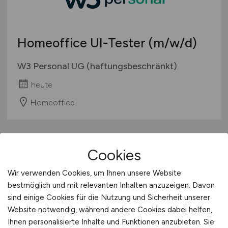
Berufseinstieg / Trainee
Hamburg
Bachelor-/ Master-/ Diplom-Arbeit
Hessen
Studentenjobs / Werkstudenten
Homeoffice UI-Tester
(m/w/d)
Mecklenburg-Vorpommern
Ausbildung / Studium
Niedersachsen
W3 Personal UG (haftungsbeschränkt)
Praktikum
Nordrhein-Westfalen
heute
Rheinland-Pfalz
Homeoffice
Saarland
Sachsen
Sachsen-Anhalt
1
Schleswig-Holstein
Cookies
Thüringen
Wir verwenden Cookies, um Ihnen unsere Website
Deutschlandweit
bestmöglich und mit relevanten Inhalten anzuzeigen. Davon
Österreich
sind einige Cookies für die Nutzung und Sicherheit unserer
Schweiz
Website notwendig, während andere Cookies dabei helfen,
Europa
Ihnen personalisierte Inhalte und Funktionen anzubieten. Sie