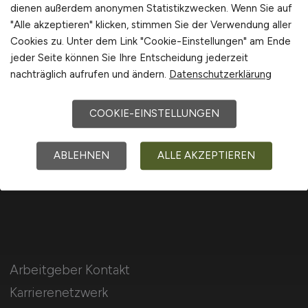
dienen außerdem anonymen Statistikzwecken. Wenn Sie auf
International
"Alle akzeptieren" klicken, stimmen Sie der Verwendung aller
Cookies zu. Unter dem Link "Cookie-Einstellungen" am Ende
jeder Seite können Sie Ihre Entscheidung jederzeit
nachträglich aufrufen und ändern.
Datenschutzerklärung
Für Arbeitnehmer
COOKIE-EINSTELLUNGEN
Rechnungswesen Jobs suchen
Jobfinder
ABLEHNEN
ALLE AKZEPTIEREN
Arbeitnehmer Registrierung
Arbeitgeber Kontakt
Karrierenetzwerk