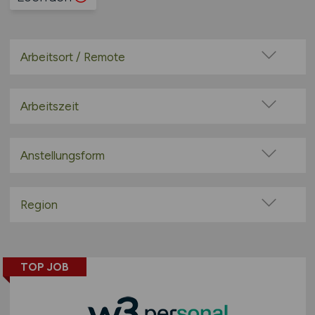
Arbeitsort / Remote
Vor Ort (kein Home-Office)
Home-Office möglich / Hybrid
Arbeitszeit
100% Remote
Vollzeit
Überwiegend Remote (>50%)
Teilzeit
Anstellungsform
Remote aus dem Ausland möglich
Festanstellung
befristete Anstellung
Region
Leitung / Führung
Baden-Württemberg
Geschäftsleitung / Vorstand
Bayern
Projektarbeit / Freelancer
TOP JOB
Berlin
Arbeitnehmerüberlassung
Brandenburg
geringfügige Beschäftigung / Minijob
Bremen