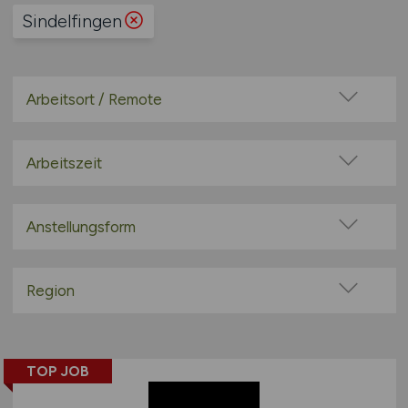
Sindelfingen
Arbeitsort / Remote
Vor Ort (kein Home-Office)
Home-Office möglich / Hybrid
Arbeitszeit
100% Remote
Vollzeit
Überwiegend Remote (>50%)
Teilzeit
Anstellungsform
Remote aus dem Ausland möglich
Festanstellung
befristete Anstellung
Region
Leitung / Führung
Baden-Württemberg
Geschäftsleitung / Vorstand
Bayern
Projektarbeit / Freelancer
TOP JOB
Berlin
Arbeitnehmerüberlassung
Brandenburg