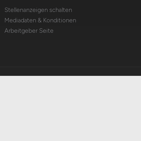
Stellenanzeigen schalten
Mediadaten & Konditionen
Arbeitgeber Seite
HOME
IMPRESSUM
DATENSCHUTZ
COOKIE-EINSTELLUNGEN
AGB