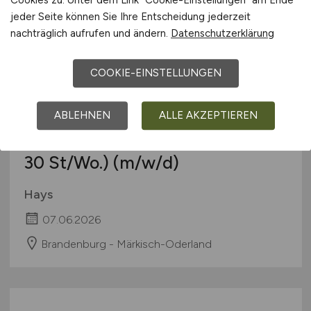
Cookies zu. Unter dem Link "Cookie-Einstellungen" am Ende
27.07.2026
jeder Seite können Sie Ihre Entscheidung jederzeit
nachträglich aufrufen und ändern.
Datenschutzerklärung
Mühlenbecker Land
COOKIE-EINSTELLUNGEN
ABLEHNEN
ALLE AKZEPTIEREN
Teamleiter/Experte Payroll (min.
30 St/Wo.)
(m/w/d)
Hays
07.06.2026
Brandenburg - Märkisch-Oderland