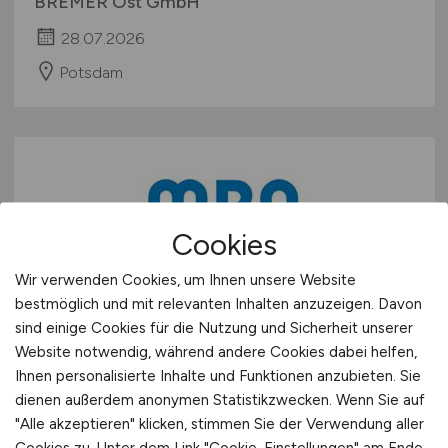
(m/w/d)
IM BAUWESEN -
SCHLÜSSELFERTIGBAU
BREMER Ost GmbH
28.07.2026
Potsdam
Cookies
Wir verwenden Cookies, um Ihnen unsere Website
bestmöglich und mit relevanten Inhalten anzuzeigen. Davon
sind einige Cookies für die Nutzung und Sicherheit unserer
Website notwendig, während andere Cookies dabei helfen,
Kalkulator
(m/w/d)
Ihnen personalisierte Inhalte und Funktionen anzubieten. Sie
dienen außerdem anonymen Statistikzwecken. Wenn Sie auf
"Alle akzeptieren" klicken, stimmen Sie der Verwendung aller
MRA GmbH