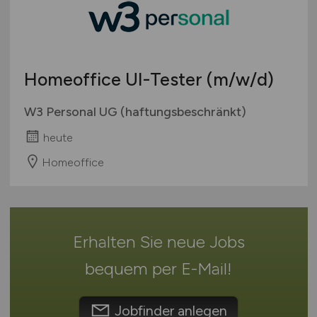
geringfügige Beschäftigung / Minijob
Bremen
Berufseinstieg / Trainee
Hamburg
Bachelor-/ Master-/ Diplom-Arbeit
Hessen
Studentenjobs / Werkstudenten
Homeoffice UI-Tester
(m/w/d)
Mecklenburg-Vorpommern
Ausbildung / Studium
Niedersachsen
W3 Personal UG (haftungsbeschränkt)
Praktikum
Nordrhein-Westfalen
heute
Rheinland-Pfalz
Homeoffice
Saarland
Sachsen
Sachsen-Anhalt
Schleswig-Holstein
Erhalten Sie neue Jobs
Thüringen
Deutschlandweit
bequem per
E-Mail
!
Österreich
Schweiz
Jobfinder anlegen