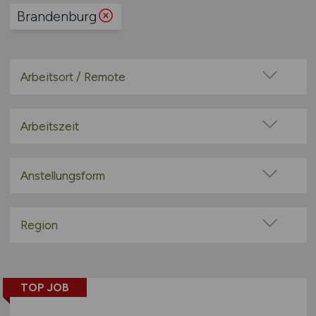
Brandenburg
Arbeitsort / Remote
Vor Ort (kein Home-Office)
Home-Office möglich / Hybrid
Arbeitszeit
100% Remote
Vollzeit
Überwiegend Remote (>50%)
Teilzeit
Anstellungsform
Remote aus dem Ausland möglich
Festanstellung
befristete Anstellung
Region
Leitung / Führung
Baden-Württemberg
Geschäftsleitung / Vorstand
Bayern
Projektarbeit / Freelancer
TOP JOB
Berlin
Arbeitnehmerüberlassung
Brandenburg